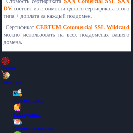
Стомость сертификата
SAN Comercial SSL SAN
DV
состоит из стоимости одного сертификата этого
типа + доплата за каждый поддомен.
Сертификат
CERTUM Commercial SSL Wildcard
можно использовать на всех поддоменах вашего
домена.
Главная
Веб-услуги
Создание сайтов
Выбор дизайна
Создание компонентов