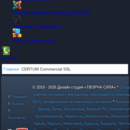
Система управления сайтом Joomla!® CMS
Поисковики, добавляемся?
Выбор доменного имени
Контакты
Главная
CERTUM Commercial SSL
Созд
© 2010 - 2026 Дизайн студия «ТВОРЧА СИЛА» *
сайтов, интернет-магазинов
поисковая оптимиза
,
↑
Главная
SEO
продвижение в поисковых системах
Каменс
,
*
↑
Услуги
Днепр
Киев
Запорожье
Кривой Рог
Кременчу
,
,
,
,
↑
Кропивницкий
Черкассы
Мелитополь
Мариупо
,
,
,
Контакты
Крым
Херсон
Николаев
Одесса
Харьков
Полта
,
,
,
,
,