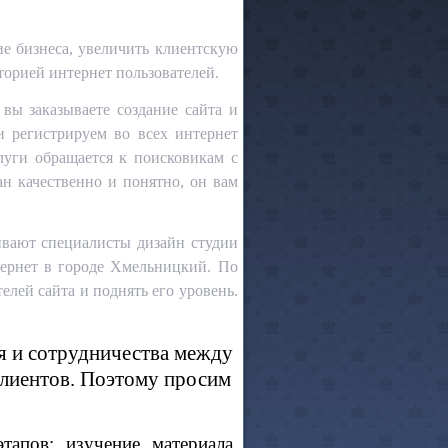
ие бизнеса, увеличить клиентскую
торией интернет пользователей.
 вы заказываете создание сайта и
и регистрируем во всех интернет
луги обращается к поисковикам с
ан качественно и понятно, он вам
ивают специалисты дизайн студии
ернет в городе Хмельницкий. По
елей сайта и поднять его уровень.
я и сотрудничества между
 клиентов. Поэтому просим
пов: изучение материала,