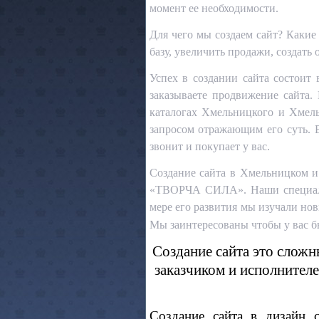
момент ее необходимости.
Для чего мы создаем сайт? Какие
базу, увеличить продажи, создать
Успех в создании сайта состоит 
заказываете продвижение сайта.
каталогах Хмельницкого и Хмель
запросом отражающим его суть. Е
звонит и покупает у вас.
Создание сайта в Хмельницком и
«ТВОРЧА СИЛА». Наши специалис
мере его развития мы изучали нов
Мы заинтересованы чтобы у вас б
Создание сайта это слож
заказчиком и исполнителе
Создание сайта в дизайн