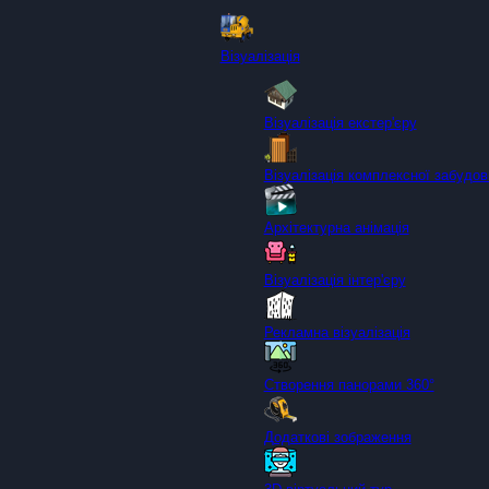
Візуалізація
Візуалізація екстер'єру
Візуалізація комплексної забудов
Архітектурна анімація
Візуалізація інтер'єру
Рекламна візуалізація
Створення панорами 360°
Додаткові зображення