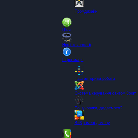
Промдизайн
Ціни
Наші технології
Інформація
Наш алгоритм роботи
Система керування сайтом Joom
Пошуковики, додаємося?
Вибір імені домену