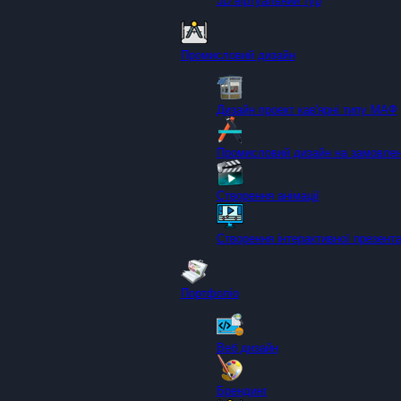
3D віртуальний тур
Промисловий дизайн
Дизайн проект кав'ярні типу МАФ
Промисловий дизайн на замовле
Створення анімації
Створення інтерактивної презента
Портфоліо
Веб дизайн
Брендинг