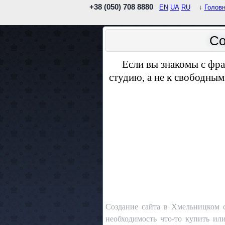
+38 (050) 708 8880
EN
UA
RU
↓
Голов
Со
Если вы знакомы с фра
студию, а не к свободны
Создание сайта в Хмельницком с
необходимость что-то купить ил