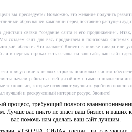
 цели вы преследуете? Возможно, это желание получить развит
 отличный образ вашей компании перед постоянно растущей ауди
в действии связки "создание сайта и его продвижение". Итак,
 Мы создаем сайт для вас, продвигаем в поисковых системах 
ницкой области. Что дальше? Клиент в поиске товара или ус
сли в первых строках есть ссылка на ваш сайт, ваш сайт сдел
 его присутствие в первых строках поисковых систем обеспеч
ты начали работать с веб дизайном с самого появления инт
ые технологии, которые позволяют улучшить удобство пользоват
ыл лучший и раскрученный интернет ресурс. Звоните!
ный процесс, требующий полного взаимопонимани
м. Лучше вас никто не знает ваш бизнес и ваших
вас помочь нам сделать ваш сайт лучшим.
 студии «ТВОРЧА СИЛА» состоит из следующих эта