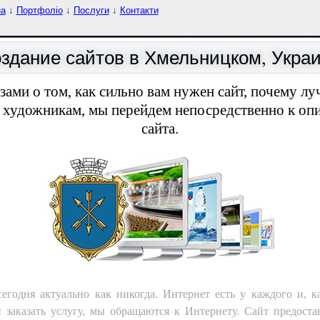
на
↓
Портфоліо
↓
Послуги
↓
Контакти
здание сайтов в Хмельницком, Укра
зами о том, как сильно вам нужен сайт, почему лу
м художникам, мы перейдем непосредственно к оп
сайта.
егодня актуально как никогда. Интернет есть у каждого и, к
и заказать услугу, мы обращаются к Интернету. Сайт предос