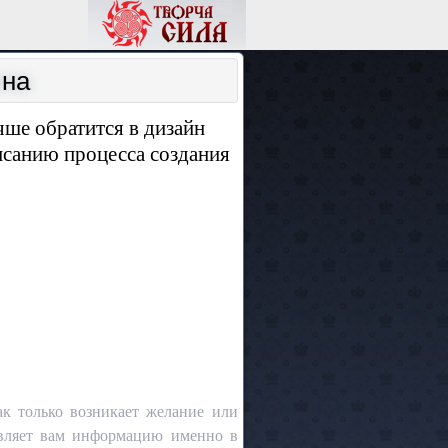
ина
чше обратится в дизайн
исанию процесса создания
ак только возникает желание или
тавляет вам информацию именно в