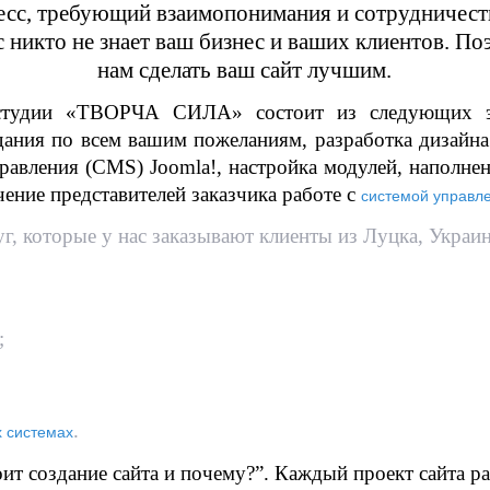
цесс, требующий взаимопонимания и сотрудничест
 никто не знает ваш бизнес и ваших клиентов. П
нам сделать ваш сайт лучшим.
 студии «ТВОРЧА СИЛА» состоит из следующих эта
дания по всем вашим пожеланиям, разработка дизайна 
правления (CMS) Joomla!, настройка модулей, наполнени
чение представителей заказчика работе с
системой управл
г, которые у нас заказывают клиенты из Луцка, Украин
;
.
х системах
ит создание сайта и почему?”. Каждый проект сайта р