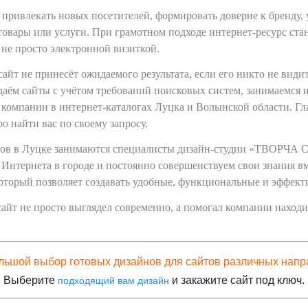
 привлекать новых посетителей, формировать доверие к бренду,
товары или услуги. При грамотном подходе интернет-ресурс ст
 не просто электронной визиткой.
йт не принесёт ожидаемого результата, если его никто не види
даём сайты с учётом требований поисковых систем, занимаемся
компании в интернет-каталогах Луцка и Волынской области. Гла
 найти вас по своему запросу.
тов в Луцке занимаются специалисты дизайн-студии «ТВОРЧА С
 Интернета в городе и постоянно совершенствуем свои знания вм
оторый позволяет создавать удобные, функциональные и эффект
айт не просто выглядел современно, а помогал компании находи
ольшой выбор готовых дизайнов для сайтов различных напр
Выберите
и закажите сайт под ключ.
подходящий вам дизайн