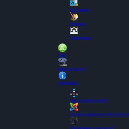
Веб дизайн
Брендинг
Промдизайн
Ціни
Наші технології
Інформація
Наш алгоритм роботи
Система керування сайтом Joom
Пошуковики, додаємося?