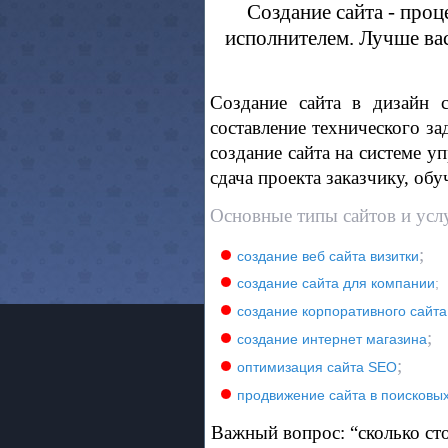
Создание сайта - про
исполнителем. Лучше вас
Создание сайта в дизайн
составление технического за
создание сайта на системе у
сдача проекта заказчику, обу
Основные типы сайтов и услу
;
создание веб сайта визитки
создание сайта для компании
;
создание корпоративного сайта
;
создание интернет магазина
;
оптимизация сайта SEO
продвижение сайта в поисковы
Важный вопрос: “сколько сто