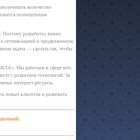
 увеличивать количество
ановится полноценным
т. Поэтому разработку важно
 их оптимизацией и продвижением,
вная задача — сделать так, чтобы
ИЛА». Мы работаем в сфере веб-
есте с развитием технологий. За
ивные интернет-ресурсы.
ть новых клиентов и развивать
авлений.