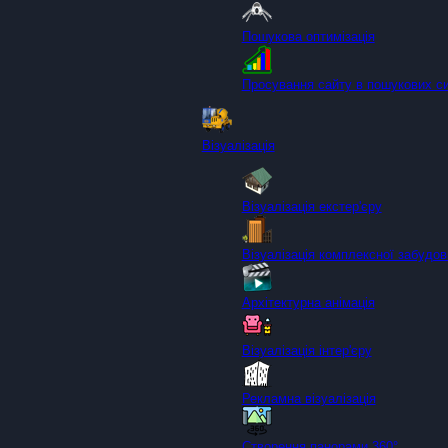
Пошукова оптимізація
Просування сайту в пошукових с
Візуалізація
Візуалізація екстер'єру
Візуалізація комплексної забудов
Архітектурна анімація
Візуалізація інтер'єру
Рекламна візуалізація
Створення панорами 360°