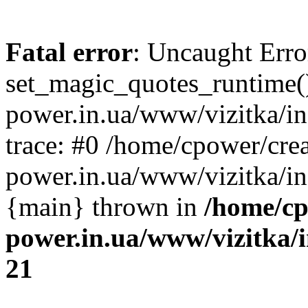
Fatal error
: Uncaught Erro
set_magic_quotes_runtime()
power.in.ua/www/vizitka/i
trace: #0 /home/cpower/crea
power.in.ua/www/vizitka/in
{main} thrown in
/home/cp
power.in.ua/www/vizitka/
21