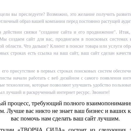
 цели вы преследуете? Возможно, это желание получить развит
 отличный образ вашей компании перед постоянно растущей ауди
в действии связки "создание сайта и его продвижение". Итак,
 Мы создаем сайт для вас, продвигаем в поисковых системах 
ой области. Что дальше? Клиент в поиске товара или услуги обр
вых строках есть ссылка на ваш сайт, ваш сайт сделан качест
и его присутствие в первых строках поисковых систем обеспеч
ы начали работать с веб дизайном с самого появления инте
ые технологии, которые позволяют улучшить удобство пользоват
ыл лучший и раскрученный интернет ресурс. Звоните!
ный процесс, требующий полного взаимопонимани
м. Лучше вас никто не знает ваш бизнес и ваших
вас помочь нам сделать ваш сайт лучшим.
 студии «ТВОРЧА СИЛА» состоит из следующих эта