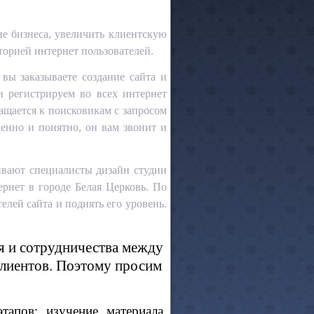
ие бизнеса, увеличить клиентскую
торией интернет пользователей.
 вы заказываете создание сайта и
и регистрируем во всех интернет
ащается к поисковикам с запросом
венно и понятно, он вам звонит и
ивают специалисты дизайн студии
рнет в городе Белая Церковь. По
елей сайта и поднять его уровень.
я и сотрудничества между
 клиентов. Поэтому просим
пов: изучение материала,