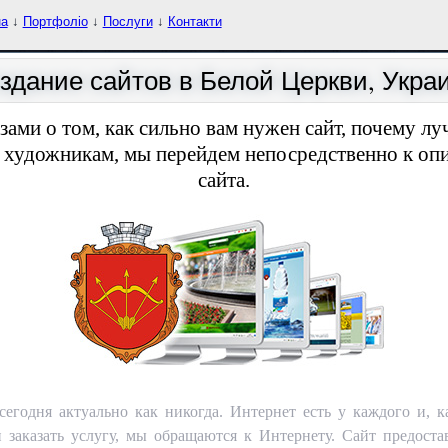
на
↓
Портфоліо
↓
Послуги
↓
Контакти
здание сайтов в Белой Церкви, Укра
зами о том, как сильно вам нужен сайт, почему лу
м художникам, мы перейдем непосредственно к оп
сайта.
сегодня актуально как никогда. Интернет есть у каждого и, к
и заказать услугу, мы обращаются к Интернету. Сайт предос