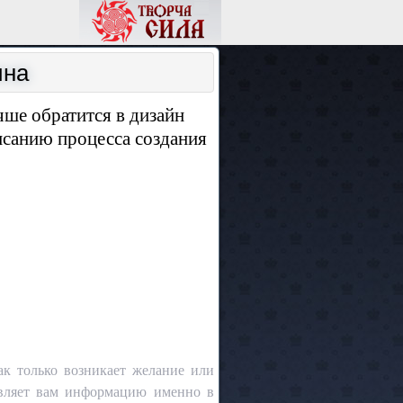
ина
чше обратится в дизайн
исанию процесса создания
ак только возникает желание или
тавляет вам информацию именно в