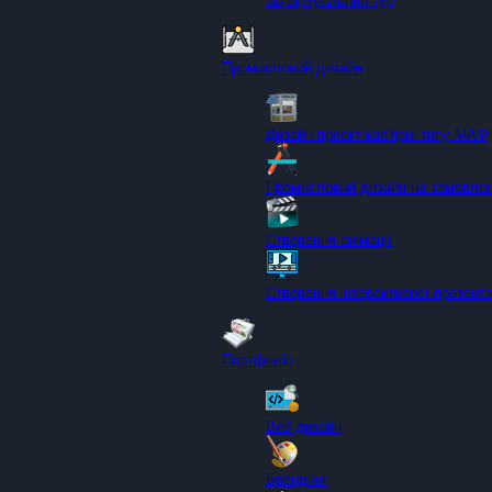
3D віртуальний тур
Промисловий дизайн
Дизайн проект кав'ярні типу МАФ
Промисловий дизайн на замовле
Створення анімації
Створення інтерактивної презента
Портфоліо
Веб дизайн
Брендинг