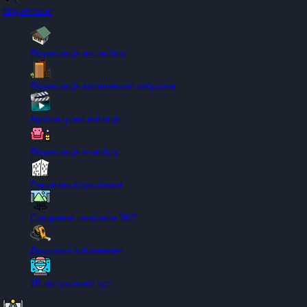
Візуалізація
Візуалізація екстер'єру
Візуалізація комплексної забудови
Архітектурна анімація
Візуалізація інтер'єру
Рекламна візуалізація
Створення панорами 360°
Додаткові зображення
3D віртуальний тур