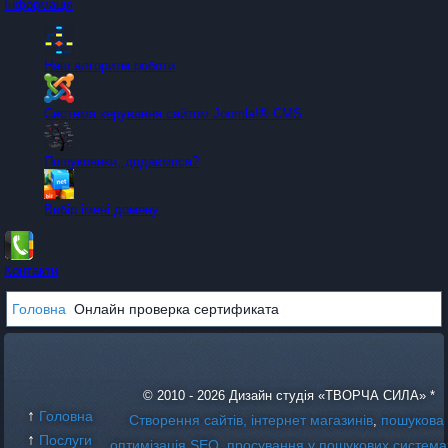
Інформація
Наш алгоритм роботи
Система керування сайтом Joomla!® CMS
Пошуковики, додаємося?
Вибір імені домену
Контакти
Головна
Онлайн проверка сертификата
© 2010 - 2026 Дизайн студія «ТВОРЧА СИЛА» *
↑
Головна
Створення сайтів, інтернет магазинів
пошукова
,
↑
Послуги
оптимізація SEO
просування у пошукових система
,