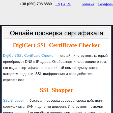
+38 (050) 708 8880
EN
UA
RU
↓
Головна
↓
Портфолі
Онлайн проверка сертификата
DigiCert SSL Certificate Checker
DigiCert SSL Certificate Checker
— онлайн инструмент, который
преобразует DNS в IP адрес. Отображает информацию о том,
кто выдал сертификат, его серийный номер, длину ключа,
алгоритм подписи, SSL-шифрование и срок действия
сертификата.
SSL Shopper
SSL Shopper
— быстрая проверка сервера, срока действия
сертификата, SAN и цепочки доверия. Инструмент позволит
оперативно найти ошибку в цепочке сертификата, узнать, что