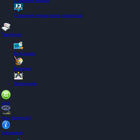
Створення анімації
Створення інтерактивної презентації
Портфоліо
Веб дизайн
Брендинг
Промдизайн
Ціни
Наші технології
Інформація