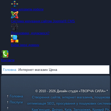
Наш алгоритм роботи
Система керування сайтом Joomla!® CMS
Пошуковики, додаємося?
Вибір імені домену
Контакти
Головна
Интернет магазин Цена
© 2010 - 2026 Дизайн студія «ТВОРЧА СИЛА» *
↑
Головна
Створення сайтів, інтернет магазинів
пошукова
,
↑
Послуги
оптимізація SEO
просування у пошукових система
,
↑
Кам'янське
Дніпро
Київ
Запоріжжя
Кривий Ріг
,
,
,
,
,