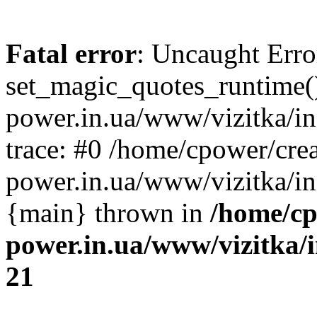
Fatal error
: Uncaught Erro
set_magic_quotes_runtime()
power.in.ua/www/vizitka/i
trace: #0 /home/cpower/crea
power.in.ua/www/vizitka/in
{main} thrown in
/home/cp
power.in.ua/www/vizitka/
21