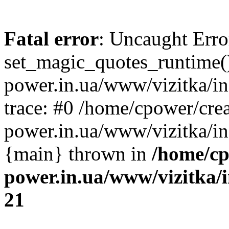
Fatal error
: Uncaught Erro
set_magic_quotes_runtime()
power.in.ua/www/vizitka/i
trace: #0 /home/cpower/crea
power.in.ua/www/vizitka/in
{main} thrown in
/home/cp
power.in.ua/www/vizitka/
21