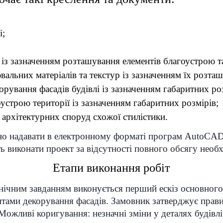
і;
 із зазначенням розташування елементів благоустрою т
альних матеріалів та текстур із зазначенням їх розта
рування фасадів будівлі із зазначенням габаритних роз
устрою території із зазначенням габаритних розмірів;
 архітектурних споруд схожої стилістики.
но надавати в електронному форматі програм AutoCAD
ь виконати проект за відсутності повного обсягу необх
Етапи виконання робіт
нічним завданням виконується перший ескіз основного 
нтами декорування фасадів. Замовник затверджує правил
Можливі коригування: незначні зміни у деталях будівлі