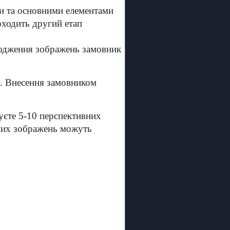
ами та основними елементами
оходить другий етап
огодження зображень замовник
ей. Внесення замовником
муєте 5-10 перспективних
ьних зображень можуть