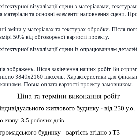
хітектурної візуалізації сцени з матеріалами, текстур
 матеріали та основні елементи наповнення сцени. Пр
ні зміни у матеріалах та текстурах обробки. Після п
змірі 50% від обговореної вартості проекту.
хітектурної візуалізації сцени із опрацюванням детал
ація зображень. Після закінчення наших робіт Ви отри
ністю 3840х2160 пікселів. Характеристики для фінал
жаннями. Повна оплата вартості проекту замовником.
Ц
іна та т
ерміни виконання робіт
 індивідуального житлового будинку - від 250 у.о.
 етапу: 3-5 робочих днів.
громадського будинку - вартість згідно з ТЗ