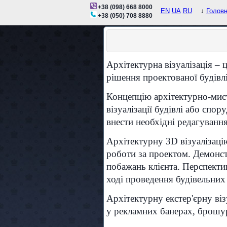
+38 (098) 668 8000
EN
UA
RU
↓
Голов
+38 (050) 708 8880
Архітектурна візуалізація –
рішення проектованої будівл
Концепцію архітектурно-мис
візуалізації будівлі або спор
внести необхідні редагування 
Архітектурну 3D візуалізаці
роботи за проектом. Демонстр
побажань клієнта. Перспекти
ході проведення будівельних 
Архітектурну екстер'єрну ві
у рекламних банерах, брошур