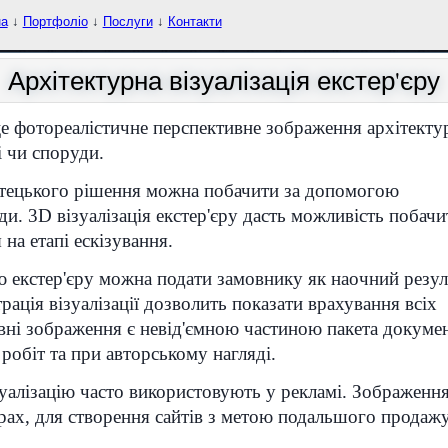
на
↓
Портфоліо
↓
Послуги
↓
Контакти
Архітектурна візуалізація екстер'єру
 це фотореалістичне перспективне зображення архітекту
і чи споруди.
тецького рішення можна побачити за допомогою
уди. 3D візуалізація екстер'єру дасть можливість побачи
на етапі ескізування.
ю екстер'єру можна подати замовнику як наочний резул
ація візуалізації дозволить показати врахування всіх
вні зображення є невід'ємною частиною пакета докумен
робіт та при авторському нагляді.
зуалізацію часто використовують у рекламі. Зображенн
ах, для створення сайтів з метою подальшого продажу