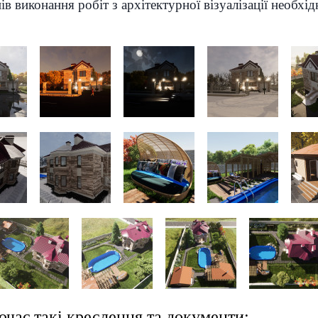
ів виконання робіт з архітектурної візуалізації необхі
ючає такі креслення та документи: