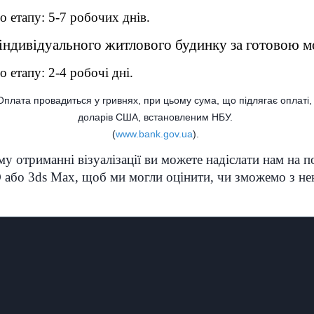
 етапу: 5-7 робочих днів.
 індивідуального житлового будинку за готовою мо
 етапу: 2-4 робочі дні.
Оплата провадиться у гривнях, при цьому сума, що підлягає оплаті
доларів США, встановленим НБУ.
(
www.bank.gov.ua
).
у отриманні візуалізації ви можете надіслати нам на 
 або 3ds Max, щоб ми могли оцінити, чи зможемо з не