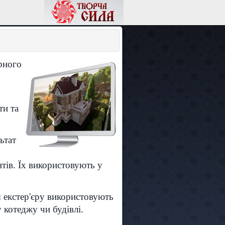
рного
ти та
ьтат
тів. Їх використовують у
я екстер'єру використовують
 котеджу чи будівлі.