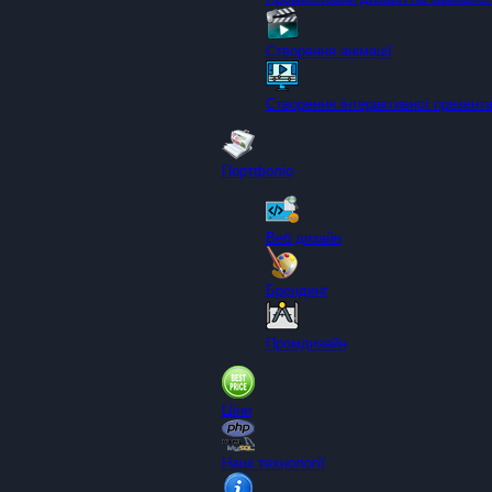
Створення анімації
Створення інтерактивної презента
Портфоліо
Веб дизайн
Брендинг
Промдизайн
Ціни
Наші технології