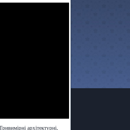
Тривимірні архітектурні,