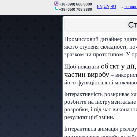
+38 (098) 668 8000
EN
UA
RU
↓
Голов
+38 (050) 708 8880
Ст
Промисловий дизайнер здатни
якого ступеня складності, п
зразком чи прототипом. У про
об'єкт у ді
Щоб показати
частин виробу
– використ
його функціональні можливос
Інтерактивність розкриває ха
розбиття на інструментальне 
розробки, і під час виконанн
результат цієї зміни.
Інтерактивна анімація реаліз
промислового виробу диза