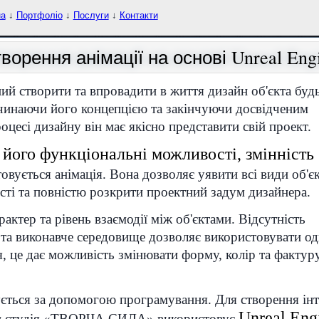
на
↓
Портфоліо
↓
Послуги
↓
Контакти
ворення анімації на основі Unreal Eng
й створити та впровадити в життя дизайн об'єкта будь
очинаючи його концепцією та закінчуючи досвідченим
цесі дизайну він має якісно представити свій проект.
ї, його функціональні можливості, змінність
овується анімація. Вона дозволяє уявити всі види об'єк
ті та повністю розкрити проектний задум дизайнера.
рактер та рівень взаємодії між об'єктами. Відсутність
та виконавче середовище дозволяє використовувати одні
я, це дає можливість змінювати форму, колір та фактур
ується за допомогою програмування. Для створення інт
Unreal Eng
йн студія «ТВОРЧА СИЛА» використовує