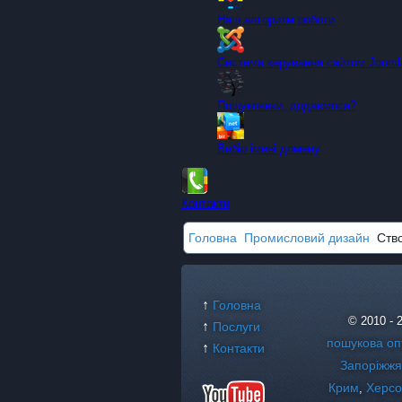
Наш алгоритм роботи
Система керування сайтом Joom
Пошуковики, додаємося?
Вибір імені домену
Контакти
Головна
Промисловий дизайн
Ство
↑
Головна
© 2010 -
↑
Послуги
пошукова оп
↑
Контакти
Запоріжжя
Крим
Херс
,