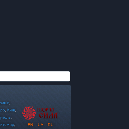
зинів
,
про
Київ
,
,
уполь
,
итомир
,
EN
UA
RU