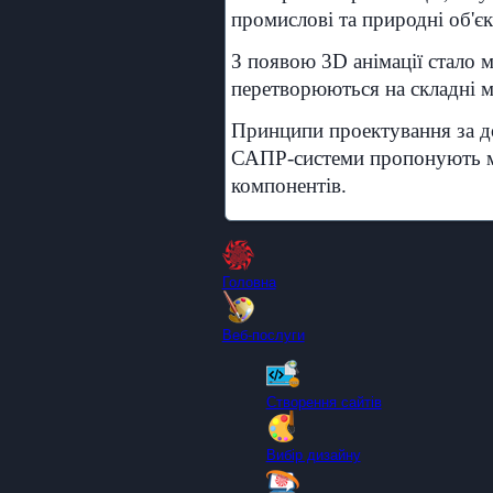
промислові та природні об'єк
З появою 3D анімації стало м
перетворюються на складні ме
Принципи проектування за д
САПР-системи пропонують мож
компонентів.
Головна
Веб-послуги
Створення сайтів
Вибір дизайну