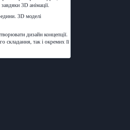
 завдяки 3D анімації.
редини. 3D моделі
творювати дизайн концепції.
 складання, так і окремих її