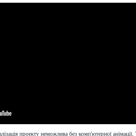
алізація проекту неможлива без комп'ютерної анімації. 