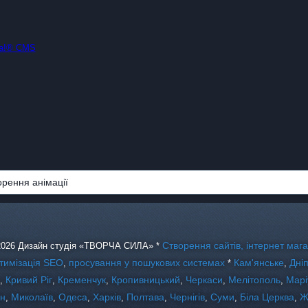
la!® CMS
рення анімації
Створення сайтів, інтернет мага
 2026 Дизайн студія «ТВОРЧА СИЛА» *
тимізація SEO
просування у пошукових системах
Кам'янське
Дні
,
*
,
Кривий Ріг
Кременчук
Кропивницький
Черкаси
Мелітополь
Марі
,
,
,
,
,
,
он
Миколаїв
Одеса
Харків
Полтава
Чернігів
Суми
Біла Церква
Ж
,
,
,
,
,
,
,
,