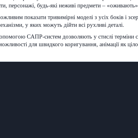
ти, персонажі, будь-які неживі предмети – «оживають»
ожливим показати тривимірні моделі з усіх боків і зсе
ханізми, у яких можуть дійти всі рухливі деталі.
опомогою САПР-систем дозволяють у стислі терміни с
ливості для швидкого коригування, анімації як цілого