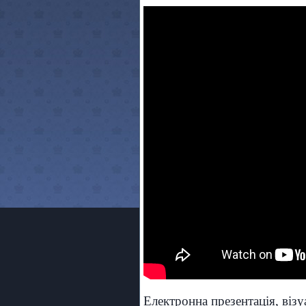
Електронна презентація, візу