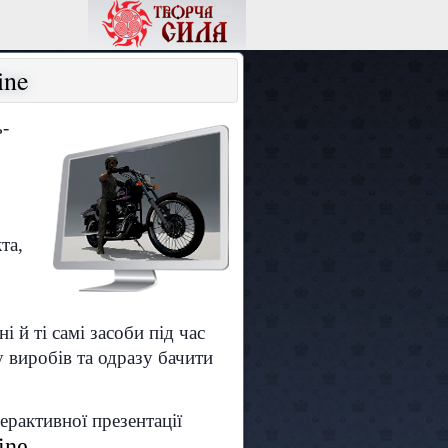
ine
-
та,
 й ті самі засоби під час
у виробів та одразу бачити
ерактивної презентації
ine
.