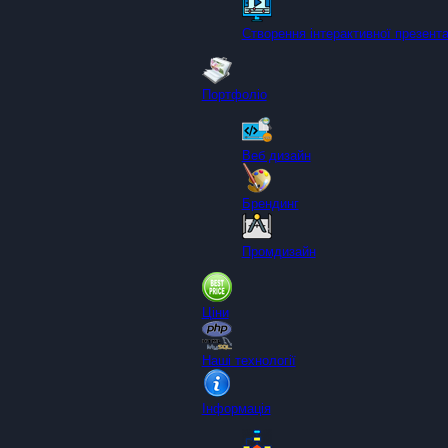
Створення інтерактивної презента
Портфоліо
Веб дизайн
Брендинг
Промдизайн
Ціни
Наші технології
Інформація