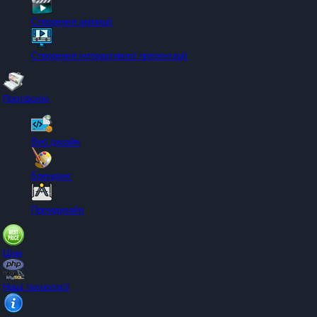
Створення анімації
Створення інтерактивної презентації
Портфоліо
Веб дизайн
Брендинг
Промдизайн
Ціни
Наші технології